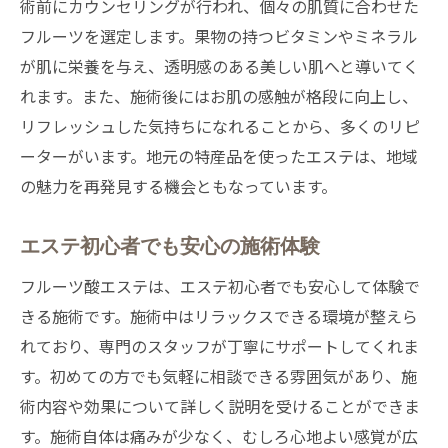
術前にカウンセリングが行われ、個々の肌質に合わせた
砂川市流のフルーツ酸美容法
フルーツを選定します。果物の持つビタミンやミネラル
エステで美を追求する方法
が肌に栄養を与え、透明感のある美しい肌へと導いてく
地元で注目の美容法を体験
れます。また、施術後にはお肌の感触が格段に向上し、
リフレッシュした気持ちになれることから、多くのリピ
フルーツ酸エステの美肌効果
ーターがいます。地元の特産品を使ったエステは、地域
砂川市の特別な美容アプローチ
の魅力を再発見する機会ともなっています。
エステで美肌を手に入れる方法
エステで感じる！砂川市のフルーツの力
エステ初心者でも安心の施術体験
砂川市のフルーツが持つ美容力
フルーツ酸エステは、エステ初心者でも安心して体験で
地元産フルーツのエステ使用法
きる施術です。施術中はリラックスできる環境が整えら
エステで実感！フルーツの力
れており、専門のスタッフが丁寧にサポートしてくれま
肌に優しいフルーツ酸エステ
す。初めての方でも気軽に相談できる雰囲気があり、施
フルーツ酸で肌を整える方法
術内容や効果について詳しく説明を受けることができま
砂川市エステで活かすフルーツ
す。施術自体は痛みが少なく、むしろ心地よい感覚が広