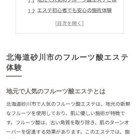
エステ初心者でも安心の施術体験
肌が喜ぶフルーツ酸エステの効果
砂川市での特別なエステ体験
美容愛好者におすすめのエステ
フルーツ酸エステの魅力を知る
北海道砂川市のフルーツ酸エステ
フルーツ酸エステで肌に潤いを
体験
エステで得られる肌の潤いとは
フルーツ酸の美容効果を体感
地元で人気のフルーツ酸エステとは
砂川市のエステで肌質改善
北海道砂川市で人気のフルーツ酸エステは、地元の新鮮
潤いを実感できるエステ施術
なフルーツを使用しており、肌に優しい施術が特徴で
エステで叶える理想の肌
す。フルーツ酸は、古い角質を取り除き、肌のターンオ
フルーツ酸が肌に与える影響
ーバーを促進する効果があります。このエステでは、施
砂川市の美容法！フルーツ酸エステ