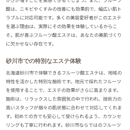
かさが増すことを実感できるでしょう。また、フルーツ
フルーツ酸エステの効果に注目
酸は、ニキビやくすみの改善にも効果的で、幅広い肌ト
北海道砂川市でエステの新体験
ラブルに対応可能です。多くの美容愛好者がこのエステ
新感覚のフルーツ酸エステ体験
を選ぶ理由は、実際にその効果を体験しているからこ
砂川市で味わうエステの新境地
そ。肌が喜ぶフルーツ酸エステは、あなたの美肌づくり
に欠かせない存在です。
地元で体験する新しいエステ
エステの新たな可能性を探る
砂川市での特別なエステ体験
砂川市エステで新たな美を発見
北海道砂川市で体験できるフルーツ酸エステは、地域の
革新的なエステ施術を体感
特性を活かした特別な施術です。地元で採れたフルーツ
地元フルーツ酸エステが美肌をサポート
を使用することで、エステの効果がさらに高まります。
エステで地元産フルーツを活用
施術は、リラックスした雰囲気の中で行われ、技術力の
美肌を支えるフルーツ酸エステ
高いスタッフが個々の肌状態に合わせて対応してくれま
砂川市のエステが肌に優しい理由
す。初めての方でも安心して受けられるよう、カウンセ
エステ施術で肌の健康を守る
リングも丁寧に行われます。砂川市ならではのフルーツ