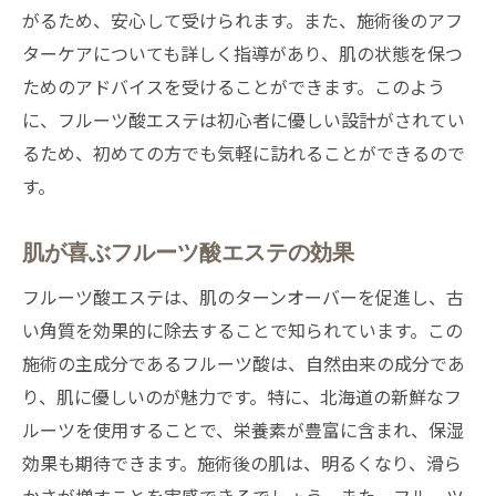
がるため、安心して受けられます。また、施術後のアフ
フルーツ酸エステの魅力を砂川市で発見
ターケアについても詳しく指導があり、肌の状態を保つ
砂川市で見つけたエステの魅力
ためのアドバイスを受けることができます。このよう
地元で体験するフルーツ酸の魅力
に、フルーツ酸エステは初心者に優しい設計がされてい
エステで肌に優しい施術を受ける
るため、初めての方でも気軽に訪れることができるので
砂川市のエステが人気の理由
す。
美容効果抜群のエステ体験
フルーツ酸エステが支持される理由
肌が喜ぶフルーツ酸エステの効果
砂川市のフルーツ酸エステが人気の理由
フルーツ酸エステは、肌のターンオーバーを促進し、古
エステが砂川市で人気の秘密
い角質を効果的に除去することで知られています。この
フルーツ酸エステが選ばれるワケ
施術の主成分であるフルーツ酸は、自然由来の成分であ
り、肌に優しいのが魅力です。特に、北海道の新鮮なフ
砂川市のエステ人気の裏側
ルーツを使用することで、栄養素が豊富に含まれ、保湿
エステが支持される理由を解説
効果も期待できます。施術後の肌は、明るくなり、滑ら
砂川市エステの人気の秘密とは