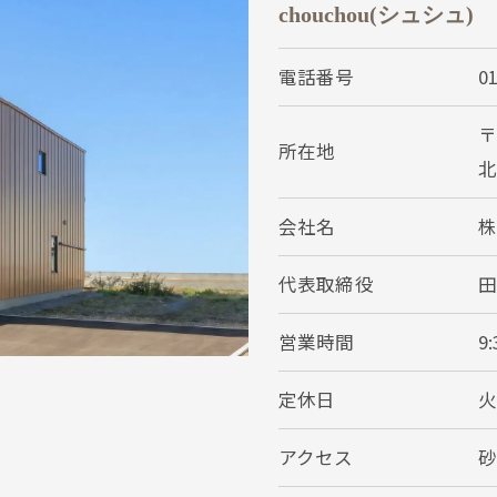
chouchou(シュシュ)
電話番号
0
〒
所在地
北
会社名
株
代表取締役
田
営業時間
9:
定休日
アクセス
砂