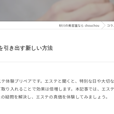
砂川の美容室なら chouchou
コラ
を引き出す新しい方法
ステ体験プリペアです。エステと聞くと、特別な日や大切
て取り入れることで効果は倍増します。本記事では、エス
たの疑問を解決し、エステの真価を体験してみましょう。