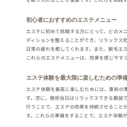
初心者におすすめのエステメニュー
エステに初めて挑戦する方にとって、どのメ
ディションを整えることができ、リラックス
日常の疲れを癒してくれます。また、脱毛エ
これらのエステメニューは、効果を感じやす
エステ体験を最大限に楽しむための準
エステ体験を最高に楽しむためには、事前の
す。次に、施術当日はリラックスできる服装
行うことで、エステの効果を持続させること
す。これらの準備をすることで、エステ体験