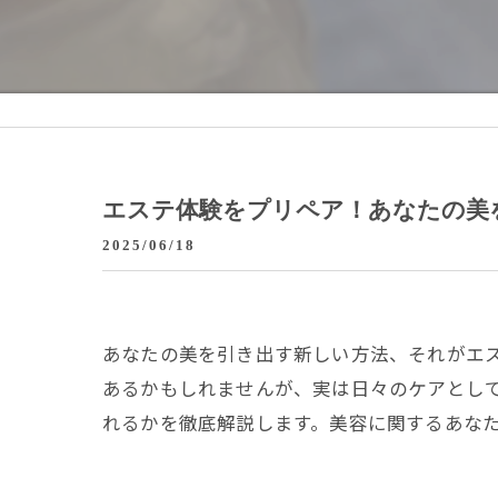
エステ体験をプリペア！あなたの美
2025/06/18
あなたの美を引き出す新しい方法、それがエ
あるかもしれませんが、実は日々のケアとし
れるかを徹底解説します。美容に関するあな