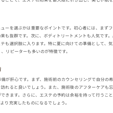
ニューを選ぶかは重要なポイントです。初心者には、まずフ
効果も抜群です。次に、ボディトリートメントも人気です。
ステも選択肢に入ります。特に夏に向けての準備として、気
く、リピーターも多いのが特徴です。
備
準備が肝心です。まず、施術前のカウンセリングで自分の
で訪れると良いでしょう。また、施術後のアフターケアも
ができます。さらに、エステの予約は余裕を持って行うこ
がより充実したものになるでしょう。