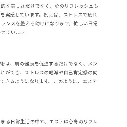
体的な美しさだけでなく、心のリフレッシュも
果を実感しています。例えば、ストレスで疲れ
バランスを整える助けになります。忙しい日常
寄せています。
施術は、肌の健康を促進するだけでなく、メン
ことができ、ストレスの軽減や自己肯定感の向
持できるようになります。このように、エステ
溜まる日常生活の中で、エステは心身のリフレ