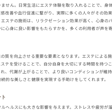
りません。日常生活にエステ体験を取り入れることで、身
エステを日常化することで得られる自信
質感改善や血行促進に繋がり、実際に多くの人々がその効
エステで得られる心身の健康維持
。エステの施術は、リラクゼーション効果が高く、心身の
エステがもたらすポジティブなライフスタイル
かに心身に良い影響をもたらすかを、多くの利用者が声を
日常生活で実感するエステの本当の効果
エステで日常を美しく変える実践的なステップ
エステを取り入れるための第一歩
活の質を向上させる重要な要素となります。エステによる
エステサロン選びのポイント
エステを受けることで、自分自身を大切にする時間を持つ
エステを続けるためのモチベーション管理
され、代謝が上がることで、より良いコンディションが維
生活に合ったエステプランの選び方
継続的な美しさと健康を実現する手助けをしてくれます。
エステ体験を記録して効果を可視化
自宅ケアとエステのバランスを取る
ート
エステによる日常のケアが生み出す美の可能性
タルヘルスにも大きな影響を与えます。ストレスや疲労が