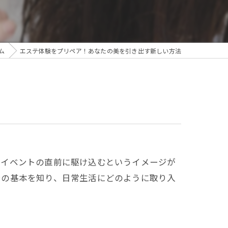
ム
エステ体験をプリペア！あなたの美を引き出す新しい方法
なイベントの直前に駆け込むというイメージが
テの基本を知り、日常生活にどのように取り入