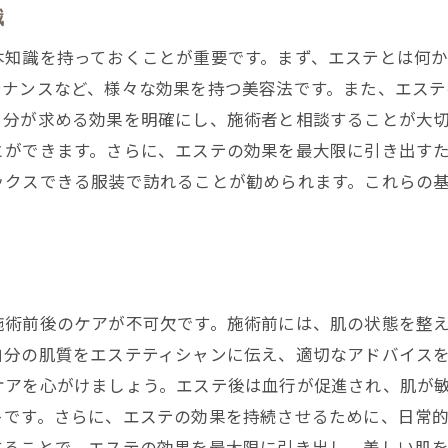
エステ体験を日常に取り入れることで得られるメリット
識
エステで得られる心身のリラクゼーション
本知識を持っておくことが重要です。まず、エステとは何
肌の健康を維持するエステの効果
テナンスなど、様々な効果を持つ美容法です。また、エステ
エステが提供するストレス解消法
自分が求める効果を明確にし、施術者と相談することが大
とができます。さらに、エステの効果を最大限に引き出す
エステ体験がもたらす生活の充実感
ックスできる服装で訪れることが勧められます。これらの
エステ体験が日常に与える安心感
エステが日々の活力を引き出す方法
施術前後のケアが不可欠です。施術前には、肌の状態を整
自分の肌質をエステティシャンに伝え、適切なアドバイス
ケアを心がけましょう。エステ後は血行が促進され、肌が
トです。さらに、エステの効果を持続させるために、日常
することで、エステの効果を最大限に引き出し、美しい肌