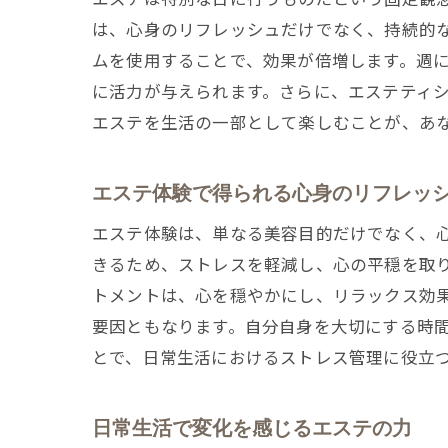
は、心身のリフレッシュだけでなく、持続的
ムを使用することで、効果が倍増します。週
に活力が与えられます。さらに、エステティ
エステを生活の一部として楽しむことが、あ
エステ体験で得られる心身のリフレッ
エステ体験は、単なる美容目的だけでなく、
きるため、ストレスを軽減し、心の平穏を取
トメントは、心を穏やかにし、リラックス効
要因ともなります。自分自身を大切にする時
とで、日常生活におけるストレス管理に役立
日常生活で変化を感じるエステの力