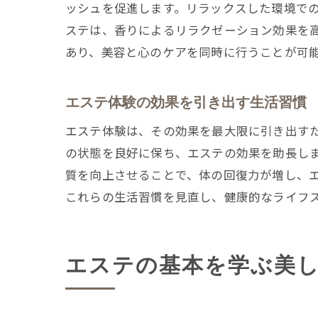
ッシュを促進します。リラックスした環境で
ステは、香りによるリラクゼーション効果を
あり、美容と心のケアを同時に行うことが可
エステ体験の効果を引き出す生活習慣
エステ体験は、その効果を最大限に引き出す
の状態を良好に保ち、エステの効果を助長し
質を向上させることで、体の回復力が増し、
これらの生活習慣を見直し、健康的なライフ
エステの基本を学ぶ美