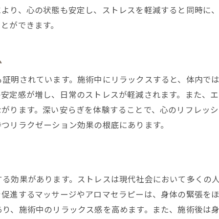
により、心の状態も安定し、ストレスを軽減すると同時に
エステで体験する究極の安らぎ空間
ことができます。
エステが提供する非日常のリラクゼーション
エステがもたらす深いリラックス効果
ム
エステの魅力に隠された心と体の解放
も証明されています。施術中にリラックスすると、体内で
エステの効果を最大限に引き出すコツとポイント
の安定感が増し、日常のストレスが軽減されます。また、エ
エステを最大限に活用するための事前準備
ながります。深い安らぎを体験することで、心のリフレッ
施術後のアフターケアの重要性
持つリラクゼーション効果の根底にあります。
エステ選びのポイントと注意点
エステの効果を持続させるための工夫
個々のニーズに合わせたエステの選び方
する効果があります。ストレスは現代社会において多くの
エステの施術を最大限に活かすためのヒント
を促進するマッサージやアロマセラピーは、身体の緊張を
エステが提供する深いリラクゼーション体験の魅力
あり、施術中のリラックス感を高めます。また、施術後は