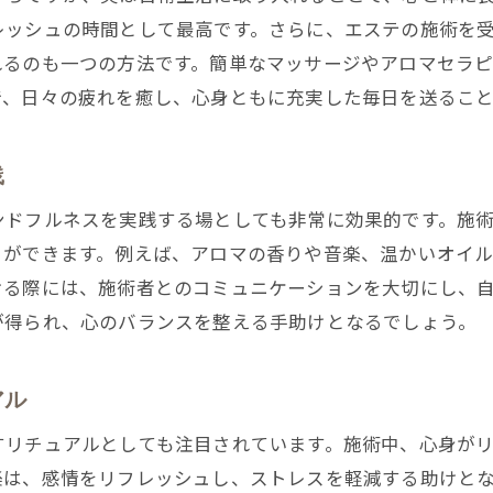
エステを通じて体験する究極の癒しと心の開放
レッシュの時間として最高です。さらに、エステの施術を
エステがもたらす心の解放感の理由
れるのも一つの方法です。簡単なマッサージやアロマセラ
エステで体験する究極の癒しの瞬間
で、日々の疲れを癒し、心身ともに充実した毎日を送るこ
心の束縛から解放されるエステの効果
エステが提供する自己発見の旅
践
エステによる心の浄化とリフレッシュ
ンドフルネスを実践する場としても非常に効果的です。施
エステで得られる心の解放と癒しの体験
とができます。例えば、アロマの香りや音楽、温かいオイ
ける際には、施術者とのコミュニケーションを大切にし、
が得られ、心のバランスを整える手助けとなるでしょう。
アル
すリチュアルとしても注目されています。施術中、心身が
楽は、感情をリフレッシュし、ストレスを軽減する助けと