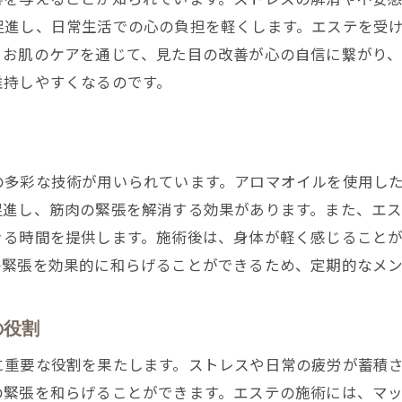
エステ体験によるストレスフリーな生活
促進し、日常生活での心の負担を軽くします。エステを受
、お肌のケアを通じて、見た目の改善が心の自信に繋がり、
エステを通じた自己再生のプロセス
維持しやすくなるのです。
エステがもたらすポジティブな自己変革
エステの施術で心のバランスを整える効果とは
エステが心の安定に寄与する理由
の多彩な技術が用いられています。アロマオイルを使用し
感情の安定を促すエステの技法
促進し、筋肉の緊張を解消する効果があります。また、エ
エステで心の健康を保つ秘訣
きる時間を提供します。施術後は、身体が軽く感じること
心と体を結びつけるエステのアプローチ
の緊張を効果的に和らげることができるため、定期的なメ
エステで整える感情の調和
エステを活用したメンタルケアの方法
の役割
究極のリラクゼーションを実現するためのエステの魅力
に重要な役割を果たします。ストレスや日常の疲労が蓄積
エステの技術が生む至福のひととき
の緊張を和らげることができます。エステの施術には、マ
身体と心を癒すエステの総合力