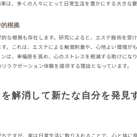
エステで感じる贅沢な時間の重要性
効果は、多くの人々にとって日常生活を豊かにする大きな要
エステが提供する五感へのアプローチ
心と体を癒すエステの空間づくり
学的根拠
エステのリラクゼーション効果の実際
学的な根拠も存在します。研究によると、エステ施術を受
エステによる深いリラクゼーションの体験記
ます。これは、エステによる触覚刺激や、心地よい環境が
エステのリラクゼーションで得られる心のゆとり
ィンは、幸福感を高め、心のストレスを軽減する助けにな
のリラクゼーション体験を提供する理由となっています。
エステで心身の健康を保つためのリラクゼーション効果
エステがもたらす身体的健康へのアプローチ
エステを通じた精神的健康の増進
スを解消して新たな自分を発見
エステの施術が健康に与える長期的な影響
エステを健康維持に役立てる方法
エステで心身のバランスを保つ秘訣
エステのリラクゼーションが健康に与える恩恵
がちですが、実は日常生活に取り入れることで、心と体に