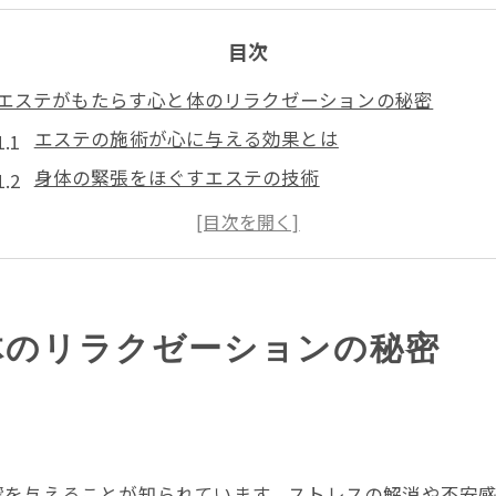
目次
エステがもたらす心と体のリラクゼーションの秘密
エステの施術が心に与える効果とは
身体の緊張をほぐすエステの技術
心身のバランスを整えるためのエステの役割
エステで感じる深い安らぎのメカニズム
エステで得られるストレス軽減効果
エステを通じたリラクゼーションの科学的根拠
体のリラクゼーションの秘密
エステで日常のストレスを解消して新たな自分を発見する
日常生活に取り入れるエステの活用法
エステを通じたマインドフルネスの実践
新たな自分を発見するエステのリチュアル
響を与えることが知られています。ストレスの解消や不安