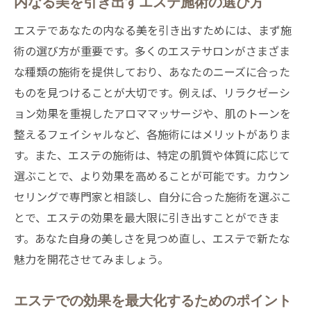
内なる美を引き出すエステ施術の選び方
エステであなたの内なる美を引き出すためには、まず施
術の選び方が重要です。多くのエステサロンがさまざま
な種類の施術を提供しており、あなたのニーズに合った
ものを見つけることが大切です。例えば、リラクゼーシ
ョン効果を重視したアロママッサージや、肌のトーンを
整えるフェイシャルなど、各施術にはメリットがありま
す。また、エステの施術は、特定の肌質や体質に応じて
選ぶことで、より効果を高めることが可能です。カウン
セリングで専門家と相談し、自分に合った施術を選ぶこ
とで、エステの効果を最大限に引き出すことができま
す。あなた自身の美しさを見つめ直し、エステで新たな
魅力を開花させてみましょう。
エステでの効果を最大化するためのポイント