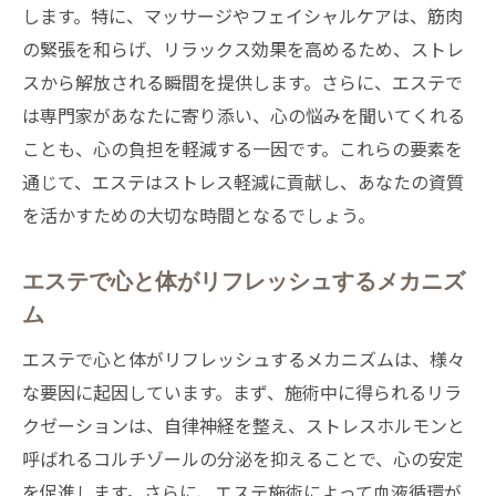
します。特に、マッサージやフェイシャルケアは、筋肉
の緊張を和らげ、リラックス効果を高めるため、ストレ
スから解放される瞬間を提供します。さらに、エステで
は専門家があなたに寄り添い、心の悩みを聞いてくれる
ことも、心の負担を軽減する一因です。これらの要素を
通じて、エステはストレス軽減に貢献し、あなたの資質
を活かすための大切な時間となるでしょう。
エステで心と体がリフレッシュするメカニズ
ム
エステで心と体がリフレッシュするメカニズムは、様々
な要因に起因しています。まず、施術中に得られるリラ
クゼーションは、自律神経を整え、ストレスホルモンと
呼ばれるコルチゾールの分泌を抑えることで、心の安定
を促進します。さらに、エステ施術によって血液循環が