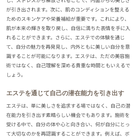
し、ストレスから解放されることで、内面からの美しさ
が引き出されます。次に、肌のコンディションを整える
ためのスキンケアや栄養補給が重要です。これにより、
肌が本来の輝きを取り戻し、自信に満ちた表情を手に入
れることができます。さらに、エステでの体験を通じ
て、自分の魅力を再発見し、内外ともに美しい自分を意
識することが可能になります。エステは、ただの美容施
術ではなく、自己理解を深める貴重な時間ともいえるで
しょう。
エステを通じて自己の潜在能力を引き出す
エステは、単に美しさを追求する場ではなく、自己の潜
在能力を引き出す素晴らしい機会でもあります。施術を
受ける中で、自分の体や心と向き合い、何が自分にとっ
て大切なのかを再認識することができます。例えば、ボ