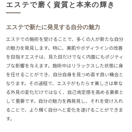
エステで磨く資質と本来の輝き
エステで新たに発見する自分の魅力
エステでの施術を受けることで、多くの人が新たな自分
の魅力を発見します。特に、美肌やボディラインの改善
を目指すエステは、見た目だけでなく内面にもポジティ
ブな影響を与えます。施術中はリラックスした状態に身
を任せることができ、自分自身を見つめ直す良い機会と
なります。その過程で、エステがもたらす美しさは単な
る外見の変化だけではなく、自己肯定感を高める要素と
して重要です。自分の魅力を再発見し、それを受け入れ
ることで、より輝く自分へと変化を遂げることができま
す。