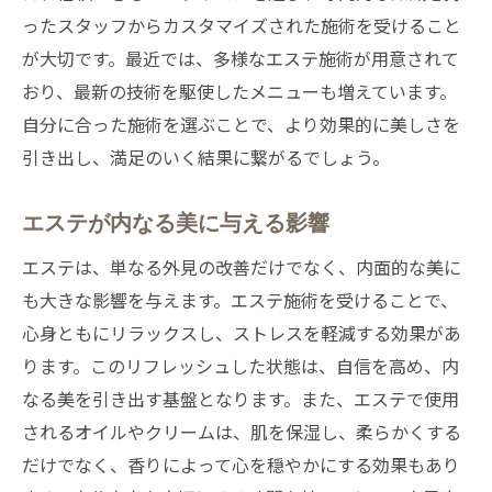
エステを通じて自分の強みを再確認
ったスタッフからカスタマイズされた施術を受けること
が大切です。最近では、多様なエステ施術が用意されて
エステで内なる美を最大限に引き出す秘訣
おり、最新の技術を駆使したメニューも増えています。
内なる美を引き出すエステ施術の選び方
自分に合った施術を選ぶことで、より効果的に美しさを
エステでの効果を最大化するためのポイン
引き出し、満足のいく結果に繋がるでしょう。
ト
エステで美の潜在能力を開花させる方法
エステが内なる美に与える影響
エステで自分自身の美を再発見する
エステは、単なる外見の改善だけでなく、内面的な美に
エステ施術における美のヒント
も大きな影響を与えます。エステ施術を受けることで、
エステで心身を美しく保つための秘訣
心身ともにリラックスし、ストレスを軽減する効果があ
エステを通じて自分自身を見つめ直す
ります。このリフレッシュした状態は、自信を高め、内
エステがもたらす自己反省の時間
なる美を引き出す基盤となります。また、エステで使用
エステ施術で内面を磨くプロセス
されるオイルやクリームは、肌を保湿し、柔らかくする
だけでなく、香りによって心を穏やかにする効果もあり
エステがもたらす自己発見の旅