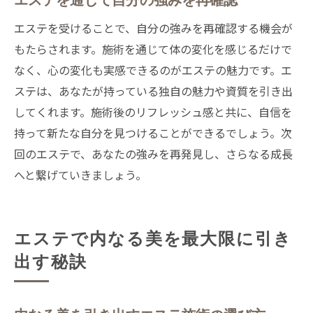
エステを通じて自分の強みを再確認
エステを受けることで、自分の強みを再確認する機会が
もたらされます。施術を通じて体の変化を感じるだけで
なく、心の変化も実感できるのがエステの魅力です。エ
ステは、あなたが持っている独自の魅力や資質を引き出
してくれます。施術後のリフレッシュ感と共に、自信を
持って新たな自分を見つけることができるでしょう。次
回のエステで、あなたの強みを再発見し、さらなる成長
へと繋げていきましょう。
エステで内なる美を最大限に引き
出す秘訣