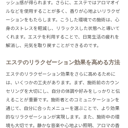
ッシュ感が得られます。さらに、エステではアロマオイ
ルなどを使用することが多く、香りが心地よいリラクゼ
ーションをもたらします。こうした環境での施術は、心
身のストレスを軽減し、リラックスした状態へと導いて
くれます。エステを利用することで、日常生活の疲れを
解消し、元気を取り戻すことができるのです。
エステのリラクゼーション効果を高める方法
エステのリラクゼーション効果をさらに高めるために
は、いくつかの工夫があります。まず、施術前のカウン
セリングを大切にし、自分の体調や好みをしっかりと伝
えることが重要です。施術者とのコミュニケーションを
通じて、自分に合ったメニューを選ぶことで、より効果
的なリラクゼーションが実現します。また、施術中の環
境も大切です。静かな音楽や心地よい照明、アロマの香