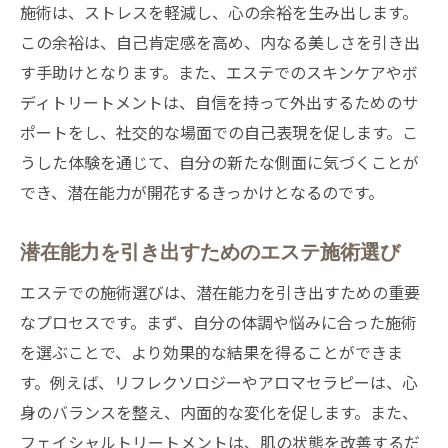
施術は、ストレスを軽減し、心の余裕を生み出します。
この余裕は、自己肯定感を高め、内なる美しさを引き出
す手助けとなります。また、エステでのスキンケアやボ
ディトリートメントは、自信を持って外出するためのサ
ポートをし、社交的な場面での自己表現を促します。こ
うした体験を通じて、自分の新たな側面に気づくことが
でき、潜在能力が開花するきっかけとなるのです。
潜在能力を引き出すためのエステ施術選び
エステでの施術選びは、潜在能力を引き出すための重要
なプロセスです。まず、自分の体調や悩みに合った施術
を選ぶことで、より効果的な結果を得ることができま
す。例えば、リフレクソロジーやアロマセラピーは、心
身のバランスを整え、内面的な変化を促します。また、
フェイシャルトリートメントは、肌の状態を改善するだ