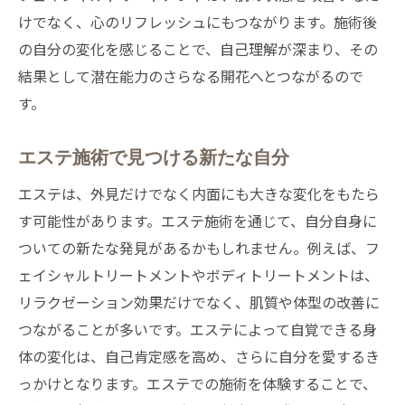
けでなく、心のリフレッシュにもつながります。施術後
の自分の変化を感じることで、自己理解が深まり、その
結果として潜在能力のさらなる開花へとつながるので
す。
エステ施術で見つける新たな自分
エステは、外見だけでなく内面にも大きな変化をもたら
す可能性があります。エステ施術を通じて、自分自身に
ついての新たな発見があるかもしれません。例えば、フ
ェイシャルトリートメントやボディトリートメントは、
リラクゼーション効果だけでなく、肌質や体型の改善に
つながることが多いです。エステによって自覚できる身
体の変化は、自己肯定感を高め、さらに自分を愛するき
っかけとなります。エステでの施術を体験することで、