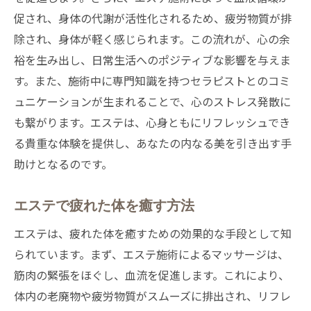
促され、身体の代謝が活性化されるため、疲労物質が排
除され、身体が軽く感じられます。この流れが、心の余
裕を生み出し、日常生活へのポジティブな影響を与えま
す。また、施術中に専門知識を持つセラピストとのコミ
ュニケーションが生まれることで、心のストレス発散に
も繋がります。エステは、心身ともにリフレッシュでき
る貴重な体験を提供し、あなたの内なる美を引き出す手
助けとなるのです。
エステで疲れた体を癒す方法
エステは、疲れた体を癒すための効果的な手段として知
られています。まず、エステ施術によるマッサージは、
筋肉の緊張をほぐし、血流を促進します。これにより、
体内の老廃物や疲労物質がスムーズに排出され、リフレ