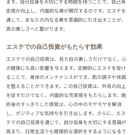
ます。自分自身を大切にする時間を持つことで、自己肯
エステを通じて得られる自己理解
定感が向上し、内面的な美が開花するのです。エステを
エステで新たな自分を見つける方法
通じて、あなたの内なる美を意識的に引き出すことが、
エステ施術が促す自己の再評価
真の美しさへと繋がります。
エステの力であなたの美しさを再発見
エステが美しさを再発見させる理由
エステでの自己投資がもたらす効果
エステ施術で自分の美を再認識する
エステでの自己投資は、見た目の美しさだけでなく、心
エステでの美しさ再発見のプロセス
の健康にも良い影響を与えます。定期的にエステを受け
エステがもたらす美の新たな視点
ることで、身体のメンテナンスができ、肌の調子や体調
エステで美の可能性を広げる方法
を整えることができます。この自己投資は、外見の向上
を促すだけでなく、内面的な充実感をもたらします。施
エステ施術で自分の美しさを再確認
術後のすっきりした感覚は、心の中のモヤモヤを解消
エステがもたらす新たな自分との出会い
し、ポジティブな気持ちを引き出します。さらに、エス
エステ施術で新しい自分を見つける
テでの自己投資を通じて、自分自身を大切にする意識が
エステでの体験がもたらす自分への気づき
高まり、日常生活でも健康的な選択をするようになるで