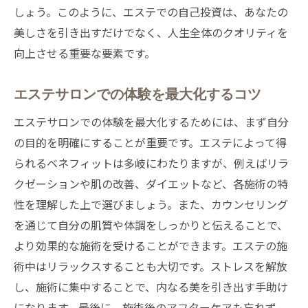
エステがもたらす新たな自己発見
しょう。このように、エステでの自己投資は、あなたの
エステでの施術が新しい自分を引き出す
美しさを引き出すだけでなく、人生全体のクオリティを
エステが促す自己との新たな対話
向上させる重要な要素です。
エステで発見する自分自身の新しい一面
エステサロンでの体験を最大化するコツ
エステサロンでの体験を最大化するためには、まず自分
の目的を明確にすることが重要です。エステによって得
られるベネフィットは多岐にわたりますが、例えばリラ
クゼーションや肌の改善、ダイエットなど、各施術の特
性を理解した上で選びましょう。また、カウンセリング
を通じて自分の肌質や体調をしっかりと伝えることで、
より効果的な施術を受けることができます。エステの施
術中はリラックスすることも大切です。ストレスを解放
し、施術に集中することで、内なる美を引き出す手助け
になります。最後に、施術後のアフターケアも忘れず